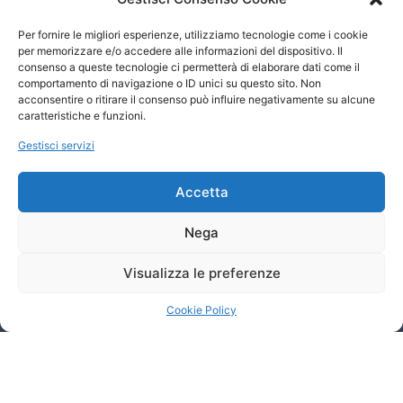
Lunedì - Venerdì
09:00 - 13:00
Per fornire le migliori esperienze, utilizziamo tecnologie come i cookie
14:00 - 18:30
per memorizzare e/o accedere alle informazioni del dispositivo. Il
consenso a queste tecnologie ci permetterà di elaborare dati come il
comportamento di navigazione o ID unici su questo sito. Non
acconsentire o ritirare il consenso può influire negativamente su alcune
caratteristiche e funzioni.
Gestisci servizi
Accetta
Link Veloci
Home
Privacy Policy
Nega
Cookie Policy (UE)
Contatti
Visualizza le preferenze
Siamo professionisti specializzati nella consulenza sulla
sicurezza aziendale
Cookie Policy
SEGUICI