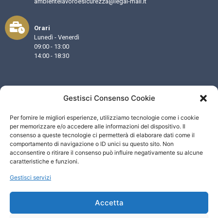
ambientelavoroesicurezza@legal-mail.it
Orari
Lunedì - Venerdì
09:00 - 13:00
14:00 - 18:30
Gestisci Consenso Cookie
Per fornire le migliori esperienze, utilizziamo tecnologie come i cookie
per memorizzare e/o accedere alle informazioni del dispositivo. Il
consenso a queste tecnologie ci permetterà di elaborare dati come il
Link Veloci
Home
comportamento di navigazione o ID unici su questo sito. Non
Privacy Policy
acconsentire o ritirare il consenso può influire negativamente su alcune
Cookie Policy (UE)
caratteristiche e funzioni.
Contatti
Gestisci servizi
Siamo professionisti specializzati nella consulenza sulla
sicurezza aziendale
Accetta
SEGUICI