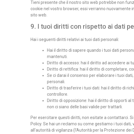
Tieni presente che il nostro sito web potrebbe non funzio
cookie nel vostro browser, essi verranno nuovamente in
sito web.
9. I tuoi diritti con rispetto ai dati p
Hai i seguenti diritti relativi ai tuoi dati personali:
Hai il diritto di sapere quando i tuoi dati per
mantenuti.
Diritto di accesso: hai il diritto ad accedere ai
Diritto di rettifica: hai il diritto di completare
Se ci darai il consenso per elaborare i tuoi dati,
personali.
Diritto di trasferire i tuoi dati: hai il diritto di r
controllore.
Diritto di opposizione: hai il diritto di opporti
non ci siano delle basi valide per trattarli.
Per esercitare questi diritti, non esitate a contattarci. 
Policy. Se hai un reclamo su come gestiamo i tuoi dati, 
all'autorità di vigilanza (l'Autorità per la Protezione dei D