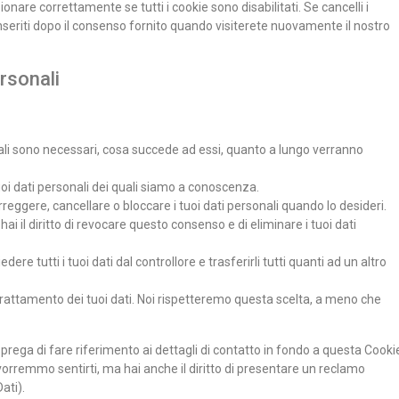
nare correttamente se tutti i cookie sono disabilitati. Se cancelli i
seriti dopo il consenso fornito quando visiterete nuovamente il nostro
ersonali
sonali sono necessari, cosa succede ad essi, quanto a lungo verranno
 tuoi dati personali dei quali siamo a conoscenza.
, correggere, cancellare o bloccare i tuoi dati personali quando lo desideri.
 hai il diritto di revocare questo consenso e di eliminare i tuoi dati
ichiedere tutti i tuoi dati dal controllore e trasferirli tutti quanti ad un altro
 al trattamento dei tuoi dati. Noi rispetteremo questa scelta, a meno che
Si prega di fare riferimento ai dettagli di contatto in fondo a questa Cooki
vorremmo sentirti, ma hai anche il diritto di presentare un reclamo
ati).