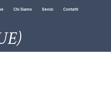
me
Chi Siamo
Sevizi
Contatti
UE)
o